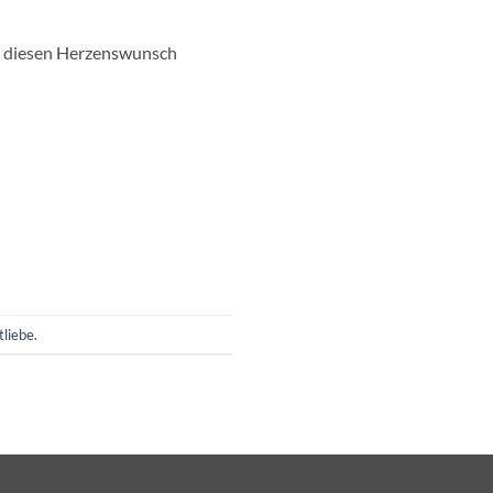
mm diesen Herzenswunsch
tliebe
.