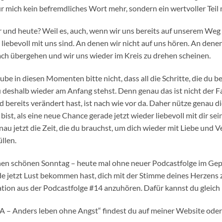
ür mich kein befremdliches Wort mehr, sondern ein wertvoller Teil
r und heute? Weil es, auch, wenn wir uns bereits auf unserem Weg
liebevoll mit uns sind. An denen wir nicht auf uns hören. An denen
ach übergehen und wir uns wieder im Kreis zu drehen scheinen.
aube in diesen Momenten bitte nicht, dass all die Schritte, die du 
deshalb wieder am Anfang stehst. Denn genau das ist nicht der Fall
ereits verändert hast, ist nach wie vor da. Daher nütze genau d
bist, als eine neue Chance gerade jetzt wieder liebevoll mit dir se
au jetzt die Zeit, die du brauchst, um dich wieder mit Liebe und V
llen.
nen schönen Sonntag – heute mal ohne neuer Podcastfolge im Gep
 jetzt Lust bekommen hast, dich mit der Stimme deines Herzens z
ation aus der Podcastfolge #14 anzuhören. Dafür kannst du gleich
 – Anders leben ohne Angst“ findest du auf meiner Website oder