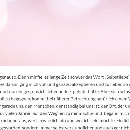
r genauso. Denn mir fiel es lange Zeit schwer das Wort „Selbstlieb
 es darum ging mich voll und ganz zu akzeptieren und zu lieben so 
doch so einiges, das ich lieber anders gehabt hätte. Aber sich sel
bevoll zu begegnen, kommt bei näherer Betrachtung natürlich einem
 gerade uns, den Menschen, der ständig bei uns ist, der Ort, der u
 vor vielen Jahren auf den Weg hin zu mir machte und begann mich
n mehr heraus, wer ich wirklich bin und wer ich sein möchte. Ein li
h geworden, sondern immer selbstverständlicher und auch gar ni