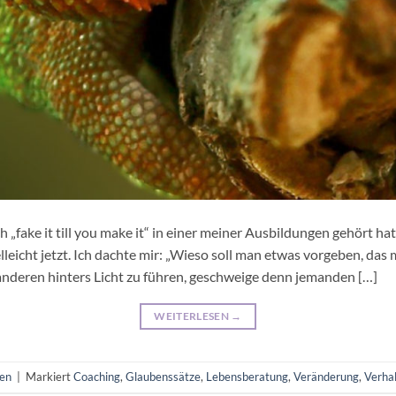
h „fake it till you make it“ in einer meiner Ausbildungen gehört hat
leicht jetzt. Ich dachte mir: „Wieso soll man etwas vorgeben, das m
anderen hinters Licht zu führen, geschweige denn jemanden […]
WEITERLESEN
→
en
|
Markiert
Coaching
,
Glaubenssätze
,
Lebensberatung
,
Veränderung
,
Verha