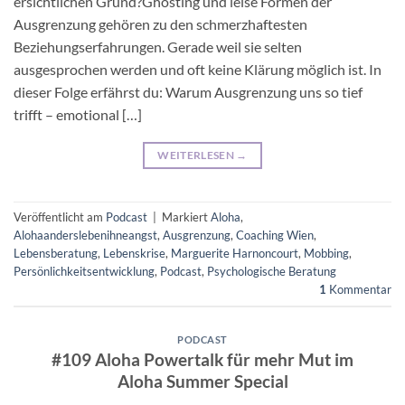
ersichtlichen Grund?Ghosting und leise Formen der
Ausgrenzung gehören zu den schmerzhaftesten
Beziehungserfahrungen. Gerade weil sie selten
ausgesprochen werden und oft keine Klärung möglich ist. In
dieser Folge erfährst du: Warum Ausgrenzung uns so tief
trifft – emotional […]
WEITERLESEN
→
Veröffentlicht am
Podcast
|
Markiert
Aloha
,
Alohaanderslebenihneangst
,
Ausgrenzung
,
Coaching Wien
,
Lebensberatung
,
Lebenskrise
,
Marguerite Harnoncourt
,
Mobbing
,
Persönlichkeitsentwicklung
,
Podcast
,
Psychologische Beratung
1
Kommentar
PODCAST
#109 Aloha Powertalk für mehr Mut im
Aloha Summer Special