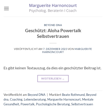
Zum
Inhalt
springen
BEYOND DNA
Geschützt: Aloha Powertalk
Selbstvertrauen
VERÖFFENTLICHT AM
7. DEZEMBER 2023
VON
MARGUERITE
HARNONCOURT
Es gibt keinen Textauszug, da dies ein geschützter Beitrag ist.
WEITERLESEN
→
Veröffentlicht am
Beyond DNA
|
Markiert
Beate Rothmund
,
Beyond
dna
,
Coaching
,
Lebensberatung
,
Marguerite Harnoncourt
,
Mentale
Gesundheit
,
Powertalk
,
Psychologische Beratung
,
Selbstvertrauen