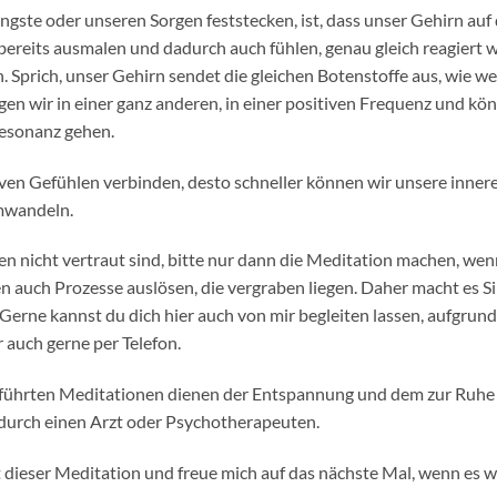
gste oder unseren Sorgen feststecken, ist, dass unser Gehirn auf 
 bereits ausmalen und dadurch auch fühlen, genau gleich reagiert w
. Sprich, unser Gehirn sendet die gleichen Botenstoffe aus, wie we
ngen wir in einer ganz anderen, in einer positiven Frequenz und kö
Resonanz gehen.
tiven Gefühlen verbinden, desto schneller können wir unsere inner
umwandeln.
nen nicht vertraut sind, bitte nur dann die Meditation machen, wen
 auch Prozesse auslösen, die vergraben liegen. Daher macht es Si
. Gerne kannst du dich hier auch von mir begleiten lassen, aufgru
 auch gerne per Telefon.
hrten Meditationen dienen der Entspannung und dem zur Ruhe 
durch einen Arzt oder Psychotherapeuten.
it dieser Meditation und freue mich auf das nächste Mal, wenn es