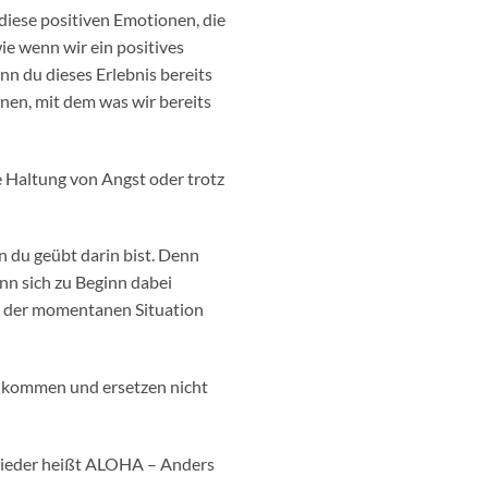
Lautstärke
diese positiven Emotionen, die
zu
ie wenn wir ein positives
regeln.
nn du dieses Erlebnis bereits
nnen, mit dem was wir bereits
e Haltung von Angst oder trotz
n du geübt darin bist. Denn
nn sich zu Beginn dabei
nd der momentanen Situation
kommen und ersetzen nicht
 wieder heißt ALOHA – Anders