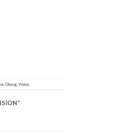
me
,
Übung
,
Vision
.
ISION
”