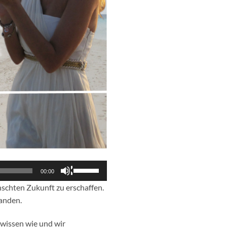
Pfeiltasten
00:00
Hoch/Runter
ünschten Zukunft zu erschaffen.
benutzen,
handen.
um
die
 wissen wie und wir