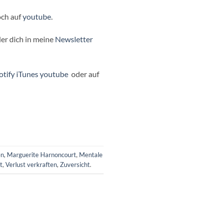
och auf
youtube
.
er dich in meine
Newsletter
otify⁠⁠
⁠⁠ iTunes⁠⁠
⁠
⁠youtube⁠
⁠
oder auf
en
,
Marguerite Harnoncourt
,
Mentale
t
,
Verlust verkraften
,
Zuversicht
.