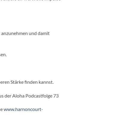
Lautstärke
zu
regeln.
tes anzunehmen und damit
sen.
eren Stärke finden kannst.
s der Aloha Podcastfolge 73
te
⁠⁠www.harnoncourt-