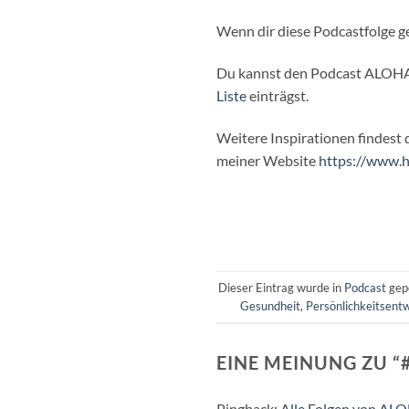
Wenn dir diese Podcastfolge g
Du kannst den Podcast ALOHA –
Liste
einträgst.
Weitere Inspirationen findest
meiner Website
⁠⁠https://www.
Dieser Eintrag wurde in
Podcast
gep
Gesundheit
,
Persönlichkeitsent
EINE MEINUNG ZU “
Pingback:
Alle Folgen von A