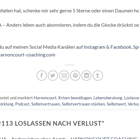
efallen hat, schenke mir sehr gerne 5 Sterne oder einen Daumen h
 Anders leben auch abonnieren, indem du die Glocke drückst od
 du auf meinen Social Media Kanälen auf
⁠instagram⁠
&
⁠Facebook⁠
,
⁠⁠Sp
harnoncourt-coaching.com⁠⁠
ostet und markiert
Harnoncourt
,
Krisen bewältugen
,
Lebensberatung
,
Loslass
wicklung
,
Podcast
,
Selbstvertrauen
,
Selbstvertrauen stärken
,
Selbstwert
,
Verlus
#113 LOSLASSEN NACH VERLUST
”
LOHA – Anders leben ohne Angst: – HARNONCOURT COACHING