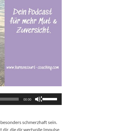
Pfeiltasten
00:00
Hoch/Runter
benutzen,
um
s besonders schmerzhaft sein.
die
 dir, die dir wertvolle Impulse